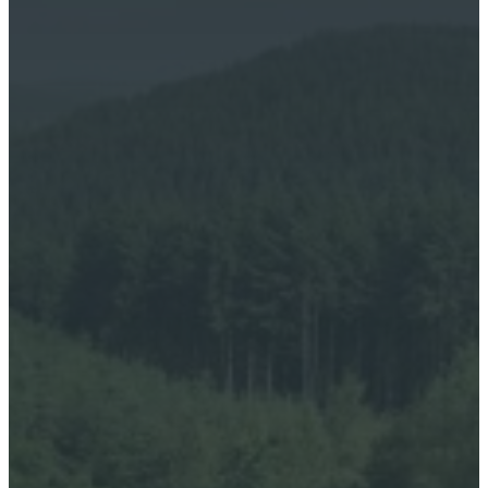
Plan du site
Accueil
Hébergements
Gîte 3 étoiles
La Roulotte
Le Tonneau Finlandais
La Cabane Auvergnate
Restauration
Activités et visites
Tarifs
Massages
Contact
Réserver