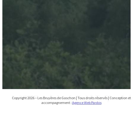
Infos utiles
Mentions légales
CGV
Gîtes insolites proches de Sainte-Sigolene
Copyright 2026 – Les Bruyères de Gaschon | Tous droits réservés | Conception et
accompagnement :
Agence Web Pardos