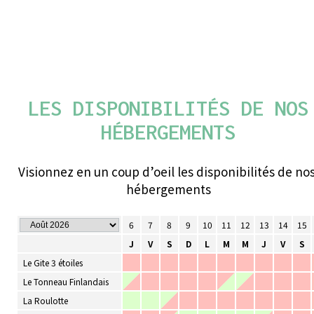
LES DISPONIBILITÉS DE NOS
HÉBERGEMENTS
Visionnez en un coup d’oeil les disponibilités de no
hébergements
1
2
3
4
5
6
7
8
9
10
11
12
13
14
15
S
D
L
M
M
J
V
S
D
L
M
M
J
V
S
Le Gite 3 étoiles
Le Tonneau Finlandais
La Roulotte