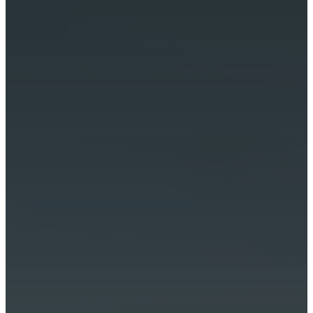
Gîte et hébergement insolites à Saint-Bonnet-le-Froid
.
07 44 90 29 42
lesbruyeresdegaschon@gmail.com
101 chemin de Doux, Lieu-dit Gaschon
43290 ST BONNET LE FROID