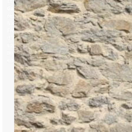
Et si vous faisiez une pause ? Ici, aux
Bruyères de
Gaschon
, on vous propose de déconnecter, de
respirer et de savourer la vie, tout simplement.
Nichés dans un écrin de nature à Saint-Bonnet-le-
Froid, nos hébergements insolites et notre table
d’hôtes vous invitent à ralentir le rythme. Que vous
soyez en quête de calme, d’une aventure originale
ou d’un moment cocooning, vous êtes au bon
endroit !