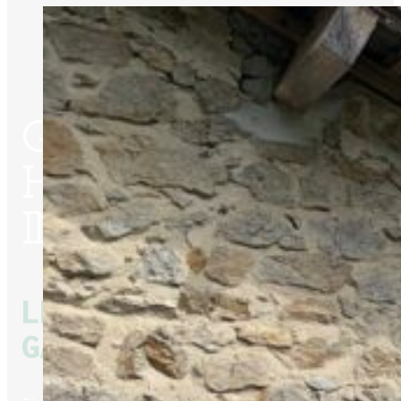
GÎTE ET
HABITATIONS
INSOLITES
LES BRUYERES DE
GASCHON