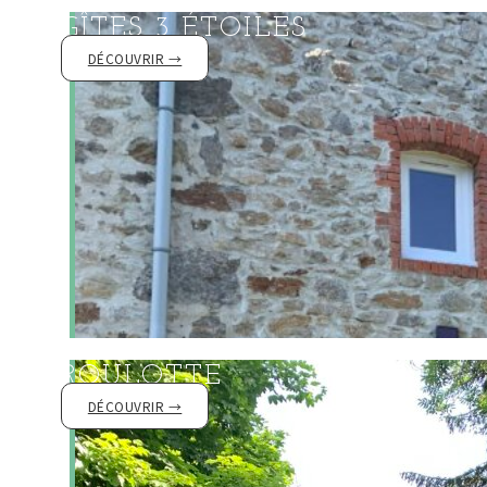
Découvrir le
GÎTES 3 ÉTOILES
DÉCOUVRIR →
Découvrir la
ROULOTTE
DÉCOUVRIR →