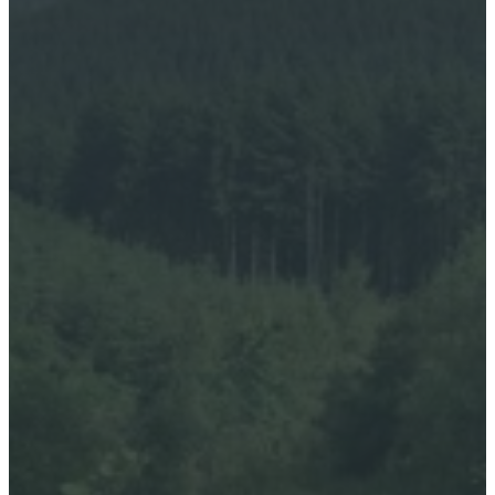
Accueil
Hébergements
Gîte 3 étoiles
La Roulotte
Le Tonneau Finlandais
La Cabane Auvergnate
Restauration
Activités et visites
Tarifs
Massages
Contact
Réserver
Infos utiles