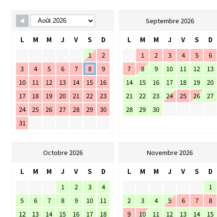
Skip Booking Form
Septembre 2026
L
M
M
J
V
S
D
L
M
M
J
V
S
D
1
2
1
2
3
4
5
6
3
4
5
6
7
8
9
7
8
9
10
11
12
13
10
11
12
13
14
15
16
14
15
16
17
18
19
20
17
18
19
20
21
22
23
21
22
23
24
25
26
27
24
25
26
27
28
29
30
28
29
30
31
Octobre 2026
Novembre 2026
L
M
M
J
V
S
D
L
M
M
J
V
S
D
1
2
3
4
1
5
6
7
8
9
10
11
2
3
4
5
6
7
8
12
13
14
15
16
17
18
9
10
11
12
13
14
15