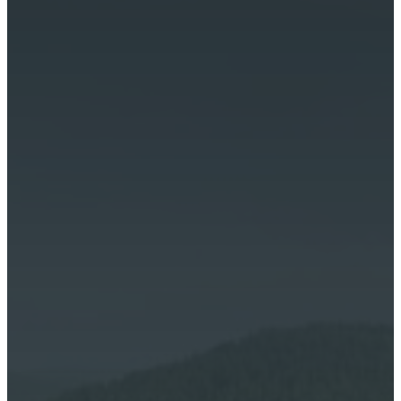
Gîte et hébergement insolites à Saint-Bonnet-le-Froid
.
07 44 90 29 42
lesbruyeresdegaschon@gmail.com
101 chemin de Doux, Lieu-dit Gaschon
43290 ST BONNET LE FROID
Plan du site